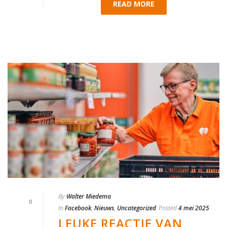
READ MORE
By
Walter Miedema
0
In
Facebook
,
Nieuws
,
Uncategorized
Posted
4 mei 2025
LEUKE REACTIE VAN