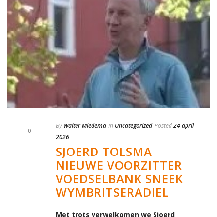
By
Walter Miedema
In
Uncategorized
Posted
24 april
0
2026
SJOERD TOLSMA
NIEUWE VOORZITTER
VOEDSELBANK SNEEK
WYMBRITSERADIEL
Met trots verwelkomen we Sjoerd