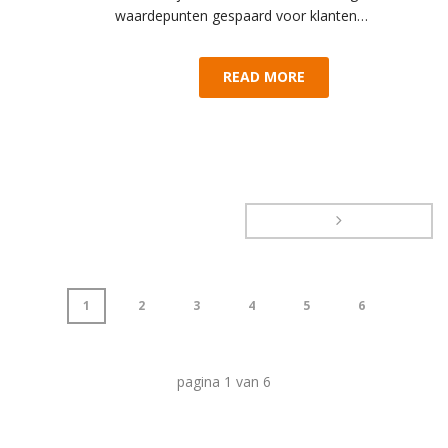
waardepunten gespaard voor klanten…
READ MORE
1
2
3
4
5
6
pagina
1
van
6