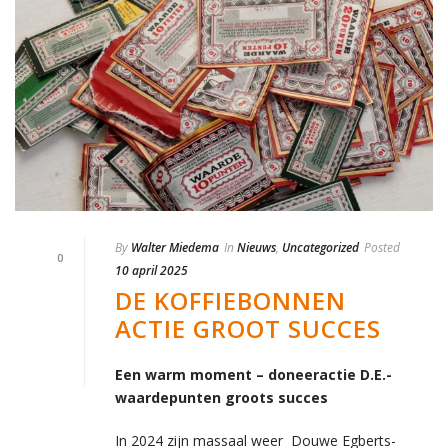
By
Walter Miedema
In
Nieuws
,
Uncategorized
Posted
0
10 april 2025
DE KOFFIEBONNEN
ACTIE GROOT SUCCES
Een warm moment – doneeractie D.E.-
waardepunten groots succes
In 2024 zijn massaal weer Douwe Egberts-