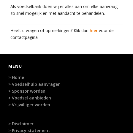
Als voedselbank doen wij er alles aan om elke aanvraag
zo snel mogelijk en met aandacht te behandelen.
Heeft u vragen of opmerkingen? Klik dan
hier
voor de
contactpagina.
MENU
> Home
> Voedselhulp aanvragen
> Sponsor worden
> Voedsel aanbieden
> Vrijwilliger worden
> Disclaimer
> Privacy statement