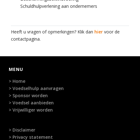
Schuldhulpverlening aan ondernemers
Heeft u vragen of opmerkingen? Klik dan
hier
voor de
contactpagina.
MENU
> Home
> Voedselhulp aanvragen
> Sponsor worden
> Voedsel aanbieden
> Vrijwilliger worden
> Disclaimer
> Privacy statement