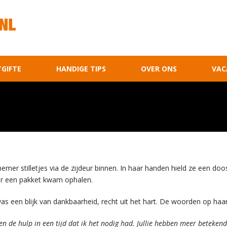
GIFTE
HANDIGE TIPS
OVER ONS
VAC
emer stilletjes via de zijdeur binnen. In haar handen hield ze een do
eer een pakket kwam ophalen.
een blijk van dankbaarheid, recht uit het hart. De woorden op haar k
en de hulp in een tijd dat ik het nodig had. Jullie hebben meer betekend