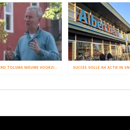
SJOERD TOLSMA NIEUWE VOORZITTER VOEDSELBANK SNEEK WYMBRITSERADIEL
SUCCES VOLLE AH ACTIE IN SN