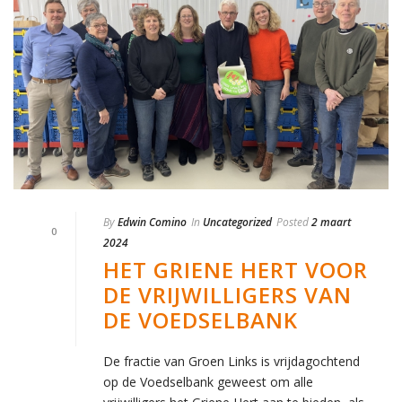
By
Edwin Comino
In
Uncategorized
Posted
2 maart
0
2024
HET GRIENE HERT VOOR
DE VRIJWILLIGERS VAN
DE VOEDSELBANK
De fractie van Groen Links is vrijdagochtend
op de Voedselbank geweest om alle