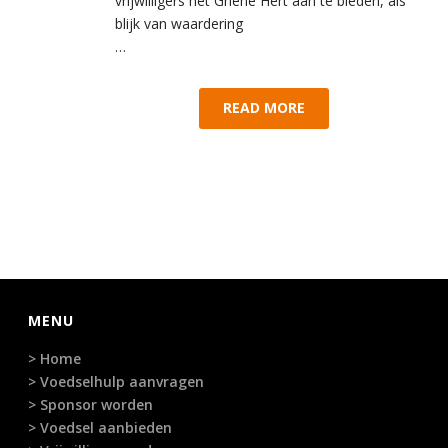
vrijwilligers het Griene Hert aan te bieden, als
blijk van waardering
…
READ MORE
MENU
> Home
> Voedselhulp aanvragen
> Sponsor worden
> Voedsel aanbieden