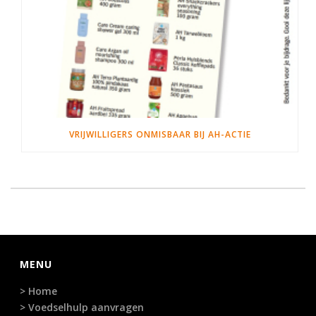
VRIJWILLIGERS ONMISBAAR BIJ AH-ACTIE
MENU
> Home
> Voedselhulp aanvragen