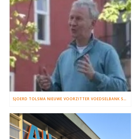
SJOERD TOLSMA NIEUWE VOORZITTER VOEDSELBANK SNEEK WYMBRITSERADIEL