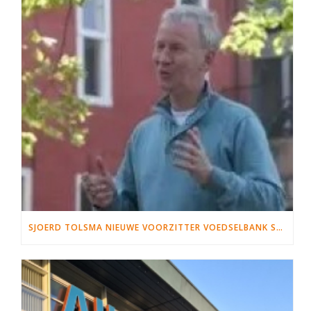
SJOERD TOLSMA NIEUWE VOORZITTER VOEDSELBANK SNEEK WYMBRITSERADIEL